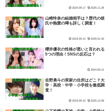
2024.09.17
2025.11.28
山崎怜奈の結婚相手は？歴代の彼
人物
氏や熱愛の噂も詳しく調査！
2024.09.14
2026.01.30
櫻井優衣の性格が悪いと言われる
人物
5つの理由！SNSの反応は？
2024.09.12
佐野勇斗の実家の住所はどこ？大
人物
学・高校・中学・小学校を徹底調
査！
2024.09.10
2025.12.08