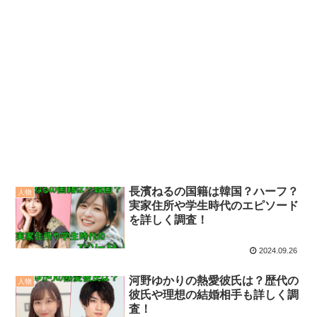
長濱ねるの国籍は韓国？ハーフ？
人物
実家住所や学生時代のエピソード
を詳しく調査！
2024.09.26
河野ゆかりの熱愛彼氏は？歴代の
人物
彼氏や理想の結婚相手も詳しく調
査！