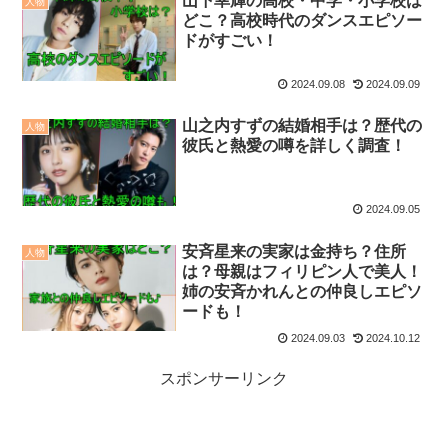
山下幸輝の高校・中学・小学校は
人物
どこ？高校時代のダンスエピソー
ドがすごい！
2024.09.08
2024.09.09
山之内すずの結婚相手は？歴代の
人物
彼氏と熱愛の噂を詳しく調査！
2024.09.05
安斉星来の実家は金持ち？住所
人物
は？母親はフィリピン人で美人！
姉の安斉かれんとの仲良しエピソ
ードも！
2024.09.03
2024.10.12
スポンサーリンク