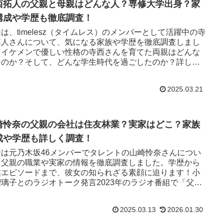
西拓人の父親と母親はどんな人？専修大学出身？家
構成や学歴も徹底調査！
は、timelesz（タイムレス）のメンバーとして活躍中の寺
拓人さんについて、気になる家族や学歴を徹底調査しまし
。イケメンで優しい性格の寺西さんを育てた両親はどんな
なのか？そして、どんな学生時代を過ごしたのか？詳しく
伝えします！
2025.03.21
崎怜奈の父親の会社は住友林業？実家はどこ？家族
成や学歴も詳しく調査！
回は元乃木坂46メンバーでタレントの山崎怜奈さんについ
、父親の職業や実家の情報を徹底調査しました。学歴から
族エピソードまで、彼女の知られざる素顔に迫ります！小
瑠璃子とのラジオトーク発言2023年のラジオ番組で「父が
友林業勤務」と発言した小島瑠璃子さんに対し、山崎さん
「同じ！」と共感したことが発端です。
2025.03.13
2026.01.30