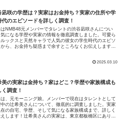
谷凪咲の学歴は？実家はお金持ち？実家の住所や学
時代のエピソードを詳しく調査！
回はNMB48元メンバーでタレントの渋谷凪咲さんについ
、気になる学歴や実家の情報を徹底調査しました。可愛ら
いルックスと天然キャラで人気の彼女の学生時代のエピソ
ドから、お金持ち疑惑まで余すところなくお伝えします！
阪市立桜宮小学校を卒業。
2025.03.10
希美の実家は金持ち？家はどこ？学歴や家族構成も
しく調査！
回は、元モーニング娘。メンバーで現在はタレントとして
躍中の辻希美さんについて、徹底的に調査しました。実家
現在の自宅、学歴、そして気になる家族構成まで、詳しく
伝えします！辻希美さんの実家は、東京都板橋区にありま
。