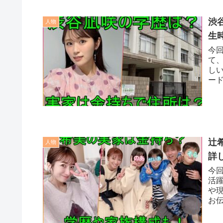
渋
人物
生
今
て
し
ー
大
辻
人物
詳
今
活
や
お
す