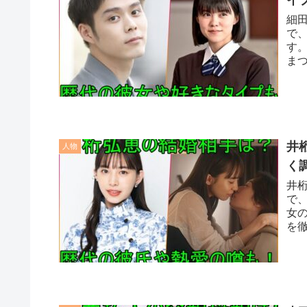
細
で
す
ま
の
井
人物
く
井
で
女
を
情