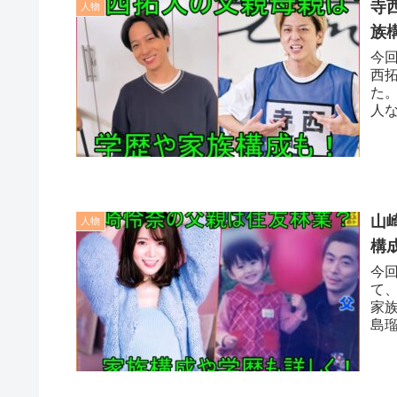
寺
人物
族
今回
西
た
人
お
山
人物
構
今
て
家
島
住
が