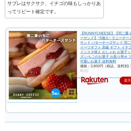
サブレはサクサク、イチゴの味もしっかりあ
ってリピート確定です。
【RUNNYCHEESE】【羽二
ーサンド】~5個入~ ラニーチー
サンド バターチーズサンド 羽二
イーツギフト 高級 ギフト イチ
インスタ映え おしゃれ お菓子 
ズ いちごのお菓子 お取り寄せ 
可愛いお菓子 送料無料
価格：3,800円（税込、送料別)
時点)
楽