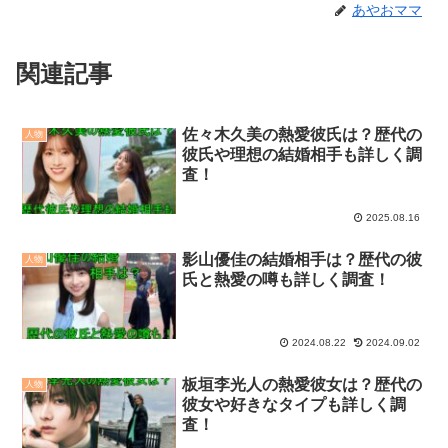
あやおママ
関連記事
佐々木久美の熱愛彼氏は？歴代の
人物
彼氏や理想の結婚相手も詳しく調
査！
2025.08.16
影山優佳の結婚相手は？歴代の彼
人物
氏と熱愛の噂も詳しく調査！
2024.08.22
2024.09.02
板垣李光人の熱愛彼女は？歴代の
人物
彼女や好きなタイプも詳しく調
査！