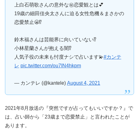
上白石萌歌さんの意外な㊙️恋愛観とは💕
19歳の細田佳央太さんに迫る女性危機＆まさかの
恋愛禁止😬⁉️
鈴木福さんは芸能界に向いていない⁉️
小林星蘭さんが抱える闇⁉️
人気子役の未来も忖度ナシで占います💫
#カンテ
レ
pic.twitter.com/ou7IN4hkpm
— カンテレ (@kantele)
August 4, 2021
2021年8月放送の『突然ですが占ってもいいですか？』で
は、占い師から「23歳まで恋愛禁止」と言われたことが
あります。