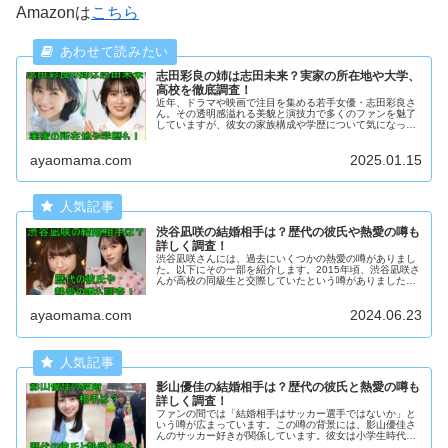
Amazonは
こちら
志田彩良の姉は志田未来？実家の所在地や大学、
高校を徹底調査！
近年、ドラマや映画で注目を集める若手女優・志田彩良さ
ん。その透明感溢れる美貌と演技力で多くのファンを魅了
していますが、彼女の家族構成や学歴について気になって
いる方も多いのではないでしょうか？今回は、志田彩良さ
んの家族や学生時代のエピソード、そして実家の所在地ま
ayaomama.com
2025.01.15
でを徹底調査しました！
渋谷凪咲の結婚相手は？歴代の彼氏や熱愛の噂も
詳しく調査！
渋谷凪咲さんには、過去にいくつかの熱愛の噂がありまし
た。以下にその一部を紹介します。2015年頃、渋谷凪咲さ
んが高校の同級生と交際していたという噂がありました。
当時、彼女の左手の薬指に指輪が光っている写真が話題と
なり、「彼氏と一緒だったのでは？」という疑惑が浮上し
ayaomama.com
2024.06.23
ました。
影山優佳の結婚相手は？歴代の彼氏と熱愛の噂も
詳しく調査！
ファンの間では「結婚相手はサッカー選手ではないか」と
いう噂が広まっています。この噂の背景には、影山優佳さ
んのサッカー好きが関係しています。彼女は小学生時代に
サッカークラブに所属していた経験があり、現在もサッカ