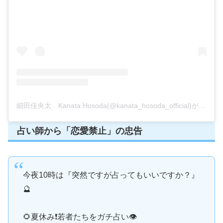
細田佳央太 Kanata Hosoda(@kanata_hosoda_official)がシェアした投稿
占い師から「恋愛禁止」の忠告
今夜10時は『突然ですが占ってもいいですか？』
🔮
🌻夏休み❗️若者たちをガチ占い👁