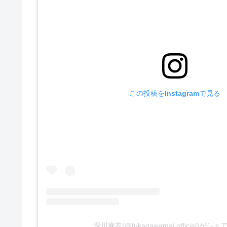
この投稿をInstagramで見る
深川麻衣(@fukagawamai.official)が