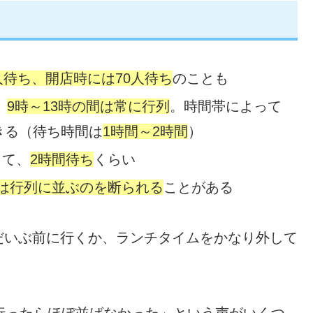
人待ち、開店時には70人待ち
のことも
、
9時～13時の間は常に行列
。時間帯によって
きる（待ち時間は
1時間～2時間
）
きて、
2時間待ち
くらい
には行列に並ぶのを断られる
ことがある
だいぶ前に行くか、ランチタイムをかなり外して
行ったらほぼ並ばなかった」という声がいくつ