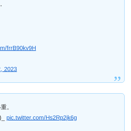
‥
com/frrB90kv9H
, 2023
い重。
)_
pic.twitter.com/Hs2Rp2jk6g