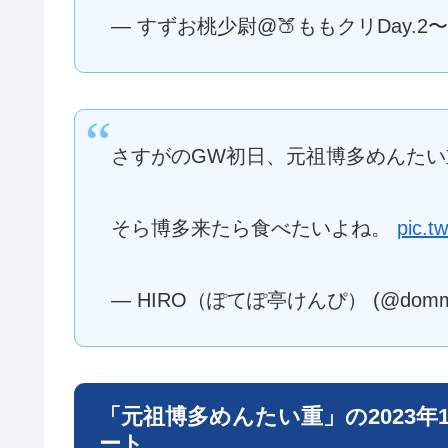
— すずお桃少尉@🍑ももクリDay.2〜か
さすがのGW初日、元祖博多めんたい
そら博多来たら食べたいよね。
pic.t
— HIRO（ぽてぽ亭けんぴ） (@dommir
「元祖博多めんたい重」の2023
ート