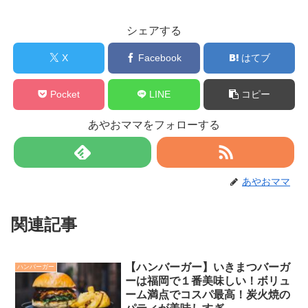
シェアする
X
Facebook
はてブ
Pocket
LINE
コピー
あやおママをフォローする
あやおママ
関連記事
【ハンバーガー】いきまつバーガ
ハンバーガー
ーは福岡で１番美味しい！ボリュ
ーム満点でコスパ最高！炭火焼の