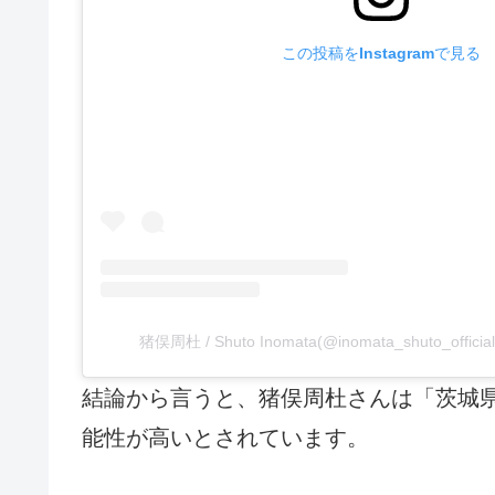
この投稿をInstagramで見る
猪俣周杜 / Shuto Inomata(@inomata_shuto_of
結論から言うと、猪俣周杜さんは「茨城
能性が高いとされています。