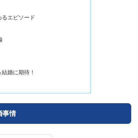
わるエピソード
線
＆結婚に期待！
婚事情