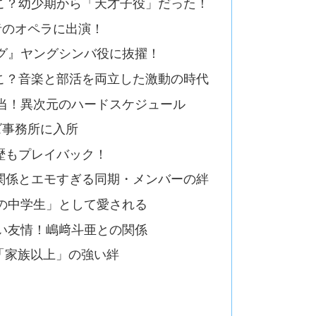
こ？幼少期から「天才子役」だった！
者のオペラに出演！
グ』ヤングシンバ役に抜擢！
こ？音楽と部活を両立した激動の時代
当！異次元のハードスケジュール
ズ事務所に入所
歴もプレイバック！
関係とエモすぎる同期・メンバーの絆
の中学生」として愛される
い友情！嶋﨑斗亜との関係
との「家族以上」の強い絆