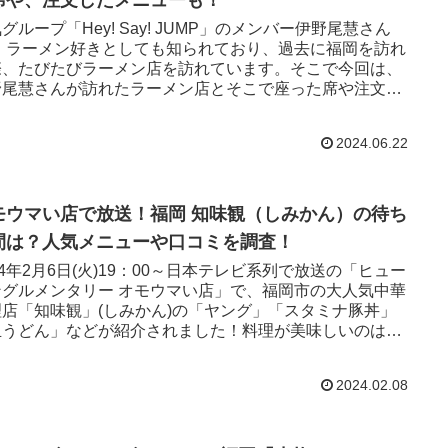
グループ「Hey! Say! JUMP」のメンバー伊野尾慧さん
、 ラーメン好きとしても知られており、過去に福岡を訪れ
際、たびたびラーメン店を訪れています。そこで今回は、
野尾慧さんが訪れたラーメン店とそこで座った席や注文し
メニューまで詳しくご紹介していきます！
2024.06.22
モウマい店で放送！福岡 知味観（しみかん）の待ち
間は？人気メニューや口コミを調査！
24年2月6日(火)19：00～日本テレビ系列で放送の「ヒュー
ングルメンタリー オモウマい店」で、福岡市の大人気中華
理店「知味観」(しみかん)の「ヤング」「スタミナ豚丼」
皿うどん」などが紹介されました！料理が美味しいのはも
ろん、店主の弟さんが「かっこいい！」とSNSで話題にな
ています。
2024.02.08