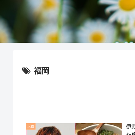
福岡
伊
人物
た