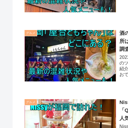
で
酒
グルメ
所
調
20
の
紹
お
客
N
グルメ
「Q
人
Ni