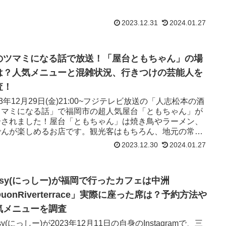
す。
2023.12.31
2024.01.27
のツマミになる話で放送！「屋台ともちゃん」の場
は？人気メニューと混雑状況、行きつけの芸能人を
査！
23年12月29日(金)21:00~フジテレビ放送の「人志松本の酒
ツマミになる話」で福岡市の超人気屋台「ともちゃん」が
介されました！屋台「ともちゃん」は焼き鳥やラーメン、
でんが楽しめるお店です。観光客はもちろん、地元の常連
も多く、連日大行列となっています。
2023.12.30
2024.01.27
issy(にっしー)が福岡で行ったカフェは中洲
uonRiverterrace」実際に座った席は？予約方法や
気メニューを調査
ssy(にっしー)が2023年12月11日の自身のInstagramで、三