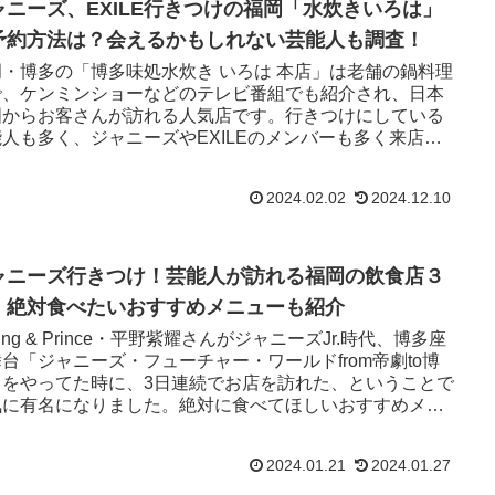
ャニーズ、EXILE行きつけの福岡「水炊きいろは」
予約方法は？会えるかもしれない芸能人も調査！
岡・博多の「博多味処水炊き いろは 本店」は老舗の鍋料理
で、ケンミンショーなどのテレビ番組でも紹介され、日本
国からお客さんが訪れる人気店です。行きつけにしている
能人も多く、ジャニーズやEXILEのメンバーも多く来店し
います。
2024.02.02
2024.12.10
ャニーズ行きつけ！芸能人が訪れる福岡の飲食店３
！絶対食べたいおすすめメニューも紹介
ing & Prince・平野紫耀さんがジャニーズJr.時代、博多座
台「ジャニーズ・フューチャー・ワールドfrom帝劇to博
」をやってた時に、3日連続でお店を訪れた、ということで
気に有名になりました。絶対に食べてほしいおすすめメニ
ーは平野紫耀さんも食べた「海老天丼」です！（単品は
300円 そばセットは1,600円）
2024.01.21
2024.01.27