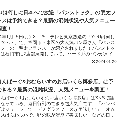
OUは何しに日本へで放送「パンストック」の明太フ
ンスは予約できる？最新の混雑状況や人気メニュー
調査！
24年1月15日(月)18：25～テレビ東京放送の「YOUは何し
日本へ？」で、福岡市・東区の大人気パン屋さん「パンス
ック」の「明太フランス」が紹介されました！パンストッ
」は福岡市に2店舗展開していて、ハード系のパンがメイン
す。
2024.01.20
はんばーぐ&おむらいすのお店いくら博多店」は予
できる？最新の混雑状況、人気メニューを調査！
はんばーぐ&おむらいすのお店いくら博多店」はSNSで話
になっている、連日行列のできる超人気店です。「ハンバ
グはジューシーで、デミグラスソースが美味しい」「オム
イスはふわふわで、卵の味が濃厚で美味しい」などの口コ
がたくさんありました！