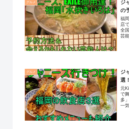
ジ
グルメ
の
福
店
全
芸
て
ジ
グルメ
選
元K
で舞
多
一
ュ
1,