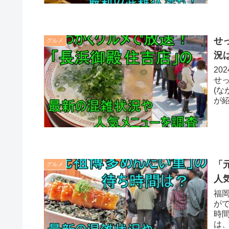
せ
グルメ
況
20
せ
(
が
い
「
グルメ
人
福
が
時
は