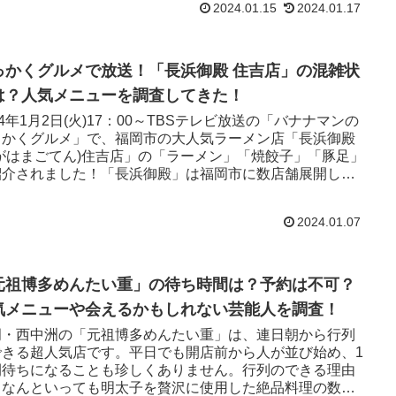
2024.01.15
2024.01.17
っかくグルメで放送！「長浜御殿 住吉店」の混雑状
は？人気メニューを調査してきた！
24年1月2日(火)17：00～TBSテレビ放送の「バナナマンの
っかくグルメ」で、福岡市の大人気ラーメン店「長浜御殿
ながはまごてん)住吉店」の「ラーメン」「焼餃子」「豚足」
紹介されました！「長浜御殿」は福岡市に数店舗展開して
る、安くて美味しい！と地元で大人気のラーメン店です。
2024.01.07
元祖博多めんたい重」の待ち時間は？予約は不可？
気メニューや会えるかもしれない芸能人を調査！
岡・西中洲の「元祖博多めんたい重」は、連日朝から行列
できる超人気店です。平日でも開店前から人が並び始め、1
間待ちになることも珍しくありません。行列のできる理由
、なんといっても明太子を贅沢に使用した絶品料理の数々