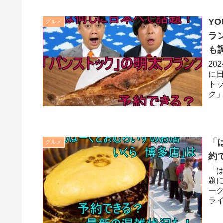
Y
グルメ
ラ
も
20
に
ト
ク
で
「
グルメ
約
「
題
ー
ラ
ミ